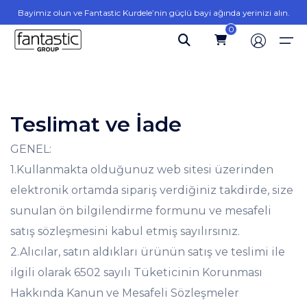
Bayimiz olun ve Fantastic Kurdele’nin güçlü bayi ağında yerinizi alın.
0
Teslimat ve İade
Ana Sayfa
GENEL:
Nakışlı Bordürler
Yamalar
Kot Yama
Set Armalar
Cüzdanlar
Hakkımızda
Ürünler
1.Kullanmakta olduğunuz web sitesi üzerinden
Varaklı Bordürler
Kumaş Yama
Armalar
Tekli Armalar
Jakarlı Kurdele ve Şeritler
elektronik ortamda sipariş verdiğiniz takdirde, size
Ürünler
Fantastic Bordür
Türkçe
Jakarlı Bordürler
Pliseler
sunulan ön bilgilendirme formunu ve mesafeli
Fantastic Arma
English
Blog
satış sözleşmesini kabul etmiş sayılırsınız.
Danteller
2.Alıcılar, satın aldıkları ürünün satış ve teslimi ile
Fantastic Kurdele
İletişim
ilgili olarak 6502 sayılı Tüketicinin Korunması
Fantastic Ev Tekstili
Hakkında Kanun ve Mesafeli Sözleşmeler