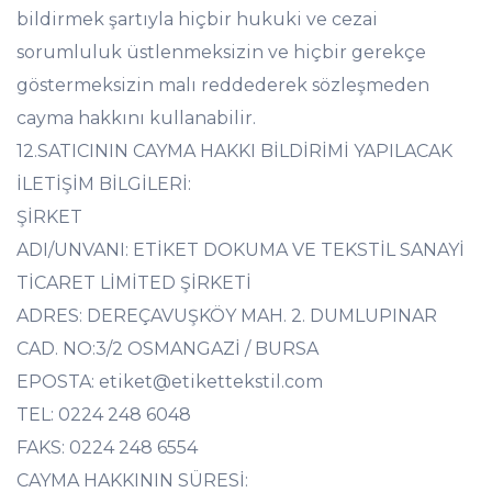
bildirmek şartıyla hiçbir hukuki ve cezai
sorumluluk üstlenmeksizin ve hiçbir gerekçe
göstermeksizin malı reddederek sözleşmeden
cayma hakkını kullanabilir.
12.SATICININ CAYMA HAKKI BİLDİRİMİ YAPILACAK
İLETİŞİM BİLGİLERİ:
ŞİRKET
ADI/UNVANI: ETİKET DOKUMA VE TEKSTİL SANAYİ
TİCARET LİMİTED ŞİRKETİ
ADRES: DEREÇAVUŞKÖY MAH. 2. DUMLUPINAR
CAD. NO:3/2 OSMANGAZİ / BURSA
EPOSTA: etiket@etikettekstil.com
TEL: 0224 248 6048
FAKS: 0224 248 6554
CAYMA HAKKININ SÜRESİ: