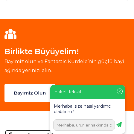
Birlikte Büyüyelim!
Bayimiz olun ve Fantastic Kurdele’nin güçlü bayi
ağında yerinizi alın.
Etiket Tekstil
X
Bayimiz Olun
Merhaba, size nasıl yardımcı
olabilirim?