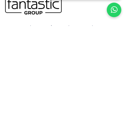
Dereçavuşköy, no:3/2, Dumlupınar Cd., 16160
Osmangazi/Bursa
Bize Ulaşın
Telefon
0 224 248 60 48
Eposta
satis@etikettekstil.com
Kurumsal