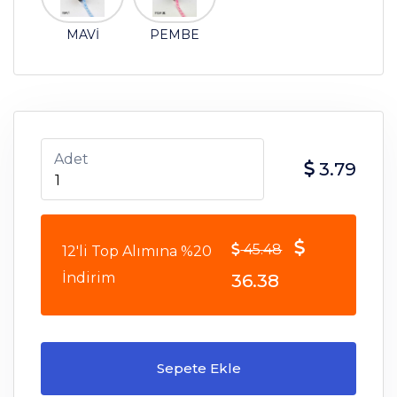
MAVİ
PEMBE
Adet
3.79
45.48
12'li Top Alımına %20
İndirim
36.38
Sepete Ekle