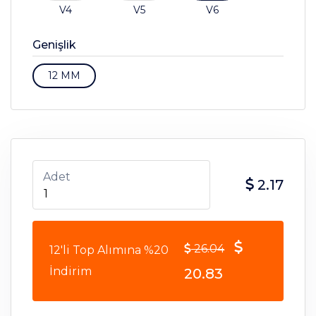
V4
V5
V6
Genişlik
12 MM
Adet
2.17
26.04
12'li Top Alımına %20
İndirim
20.83