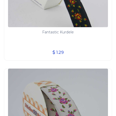
Fantastic Kurdele
1.29