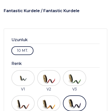
Fantastic Kurdele /
Fantastic Kurdele
Uzunluk
10 MT.
Renk
V1
V2
V3