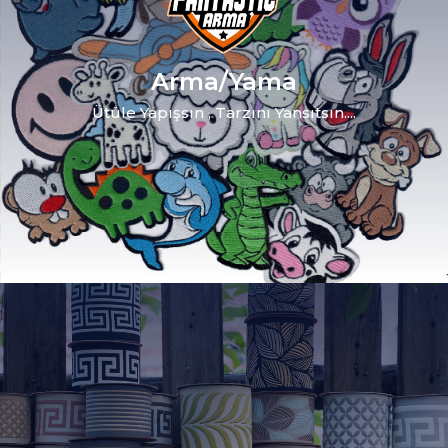
Arma/Yama
Ütüle Yapışsın , Tarzını Yansıtsın....