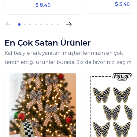
Ütüyle Yapışan Arm
Kurdelesi (3 CM GENİŞLİK - 10
3.46
8.46
Patch 4'lü
MT UZUNLUK)
En Çok Satan Ürünler
Kalitesiyle fark yaratan, müşterilerimizin en çok
tercih ettiği ürünler burada. Siz de favorinizi seçin!