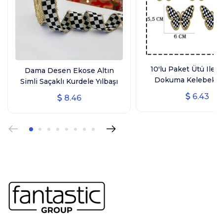
10'lu Paket Ütü Ile 
Dama Desen Ekose Altın
Dokuma Kelebek 
Simli Saçaklı Kurdele Yılbaşı
Arma, Ev Tekstili, Si
Kurdelesi (3 CM GENİŞLİK - 10
6.43
8.46
Kelebek
MT UZUNLUK)