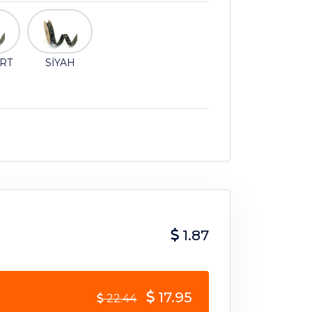
ERT
SİYAH
1.87
17.95
22.44