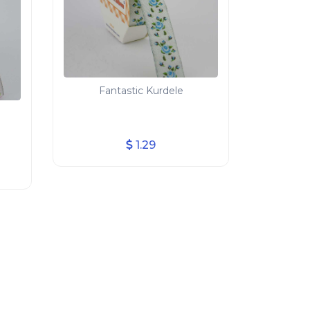
Fantastic Kurdele
1.29