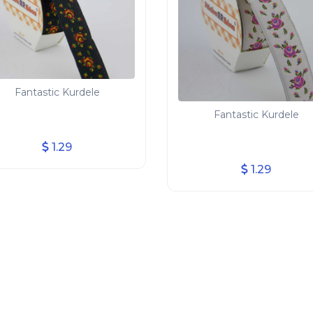
Fantastic Kurdele
Fantastic Kurdele
1.29
1.29