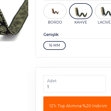
BORDO
KAHVE
LACİV
Genişlik
16 MM
Adet
12'li Top Alımına %20 İndirim