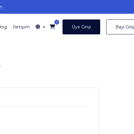
n.
0
log
İletişim
Üye Girişi
Bayi Giriş
e