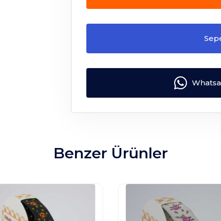
Sep
Whatsap
Benzer Ürünler