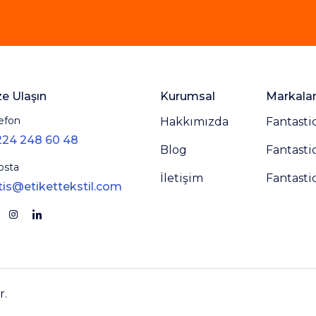
ze Ulaşın
Kurumsal
Markala
efon
Hakkımızda
Fantasti
224 248 60 48
Blog
Fantasti
osta
İletişim
Fantasti
tis@etikettekstil.com
r.