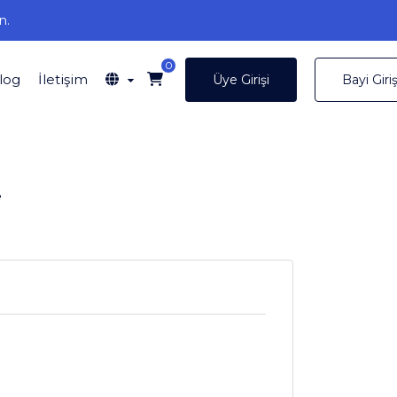
n.
0
log
İletişim
Üye Girişi
Bayi Giriş
e