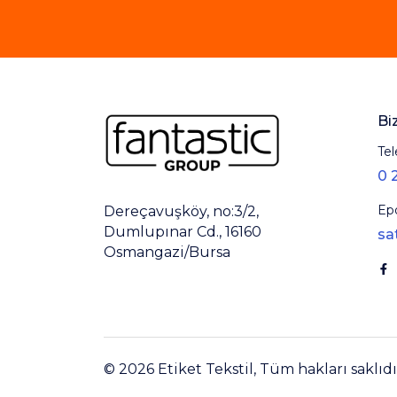
Bi
Tel
0 
Ep
Dereçavuşköy, no:3/2,
Dumlupınar Cd., 16160
sa
Osmangazi/Bursa
© 2026 Etiket Tekstil, Tüm hakları saklıdı