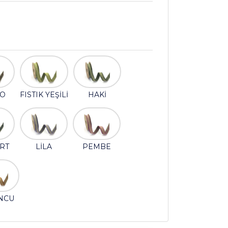
O
FISTIK YEŞİLİ
HAKİ
ERT
LİLA
PEMBE
NCU