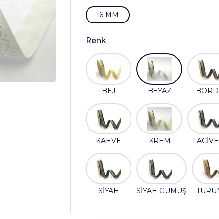
16 MM
Renk
BEJ
BEYAZ
BORD
KAHVE
KREM
LACİV
SİYAH
SİYAH GÜMÜŞ
TURU