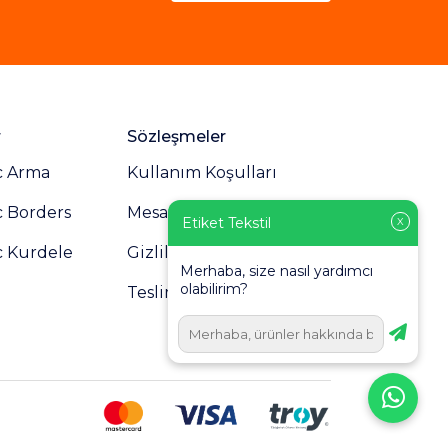
r
Sözleşmeler
c Arma
Kullanım Koşulları
c Borders
Mesafeli Satış Sözleşmesi
Etiket Tekstil
X
c Kurdele
Gizlilik Politikası
Merhaba, size nasıl yardımcı
olabilirim?
Teslimat ve İade