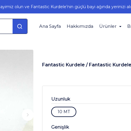
ayimiz olun ve Fantastic Kurdele’nin güçlü bayi ağında yerinizi alı
Ana Sayfa
Hakkımızda
Ürünler
B
Fantastic Kurdele /
Fantastic Kurdel
Uzunluk
10 MT
Genişlik