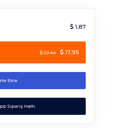
1.87
17.95
22.44
ete Ekle
p Sipariş Hattı