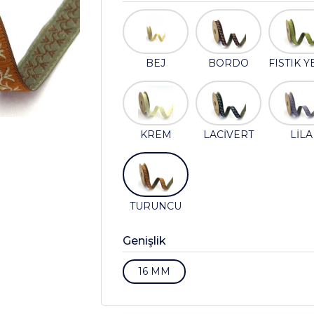
BEJ
BORDO
FISTIK Y
KREM
LACİVERT
LİLA
TURUNCU
Genişlik
16 MM