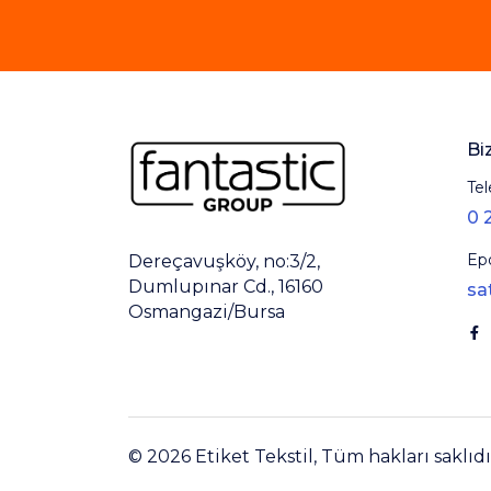
Bi
Tel
0 
Ep
Dereçavuşköy, no:3/2,
Dumlupınar Cd., 16160
sa
Osmangazi/Bursa
© 2026 Etiket Tekstil, Tüm hakları saklıdı