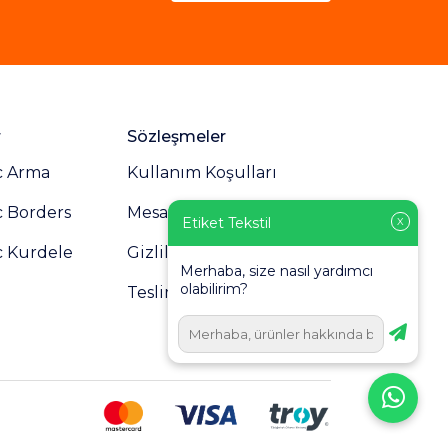
r
Sözleşmeler
c Arma
Kullanım Koşulları
c Borders
Mesafeli Satış Sözleşmesi
Etiket Tekstil
X
c Kurdele
Gizlilik Politikası
Merhaba, size nasıl yardımcı
olabilirim?
Teslimat ve İade