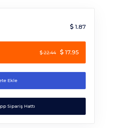
1.87
17.95
22.44
ete Ekle
p Sipariş Hattı