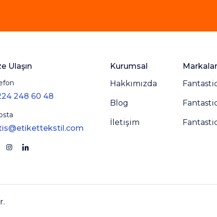
ze Ulaşın
Kurumsal
Markala
efon
Hakkımızda
Fantasti
224 248 60 48
Blog
Fantasti
osta
İletişim
Fantasti
tis@etikettekstil.com
r.