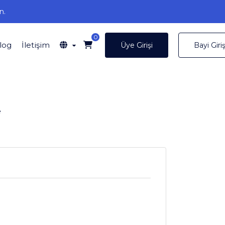
n.
0
log
İletişim
Üye Girişi
Bayi Giriş
e