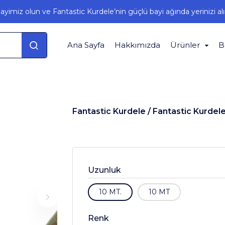
ayimiz olun ve Fantastic Kurdele’nin güçlü bayi ağında yerinizi alı
Ana Sayfa
Hakkımızda
Ürünler
B
Fantastic Kurdele /
Fantastic Kurdel
Uzunluk
10 MT.
10 MT
Renk