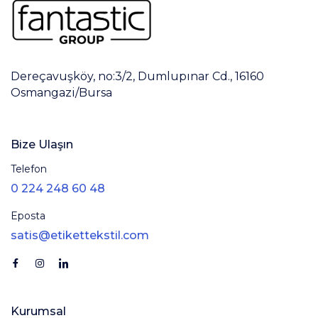
Dereçavuşköy, no:3/2, Dumlupınar Cd., 16160
Osmangazi/Bursa
Bize Ulaşın
Telefon
0 224 248 60 48
Eposta
satis@etikettekstil.com
Kurumsal