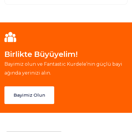
Birlikte Büyüyelim!
Bayimiz olun ve Fantastic Kurdele’nin güçlü bayi
ağında yerinizi alın.
Bayimiz Olun