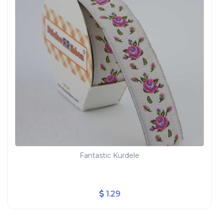
Fantastic Kurdele
1.29