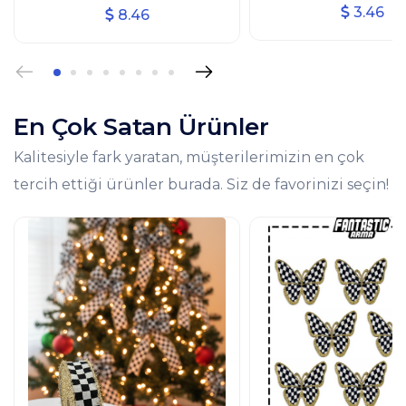
Ütüyle Yapışan Arm
Kurdelesi (3 CM GENİŞLİK - 10
3.46
8.46
Patch 4'lü
MT UZUNLUK)
En Çok Satan Ürünler
Kalitesiyle fark yaratan, müşterilerimizin en çok
tercih ettiği ürünler burada. Siz de favorinizi seçin!