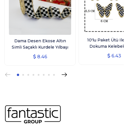
10'lu Paket Ütü Ile 
Dama Desen Ekose Altın
Dokuma Kelebek 
Simli Saçaklı Kurdele Yılbaşı
Arma, Ev Tekstili, Si
Kurdelesi (3 CM GENİŞLİK - 10
6.43
8.46
Kelebek
MT UZUNLUK)