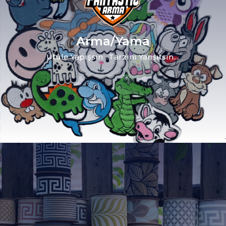
Arma/Yama
Ütüle Yapışsın , Tarzını Yansıtsın....