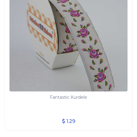
Fantastic Kurdele
1.29