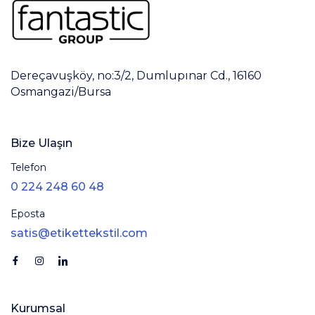
Dereçavuşköy, no:3/2, Dumlupınar Cd., 16160
Osmangazi/Bursa
Bize Ulaşın
Telefon
0 224 248 60 48
Eposta
satis@etikettekstil.com
Kurumsal