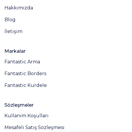
Hakkımızda
Blog
İletişim
Markalar
Fantastic Arma
Fantastic Borders
Fantastic Kurdele
Sözleşmeler
Kullanım Koşulları
Mesafeli Satış Sözleşmesi