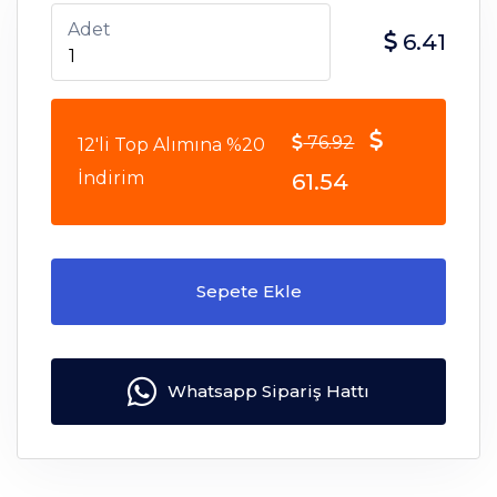
Adet
6.41
76.92
12'li Top Alımına %20
İndirim
61.54
Sepete Ekle
Whatsapp Sipariş Hattı