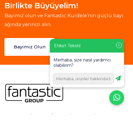
Birlikte Büyüyelim!
Bayimiz olun ve Fantastic Kurdele’nin güçlü bayi
ağında yerinizi alın.
Etiket Tekstil
X
Bayimiz Olun
Merhaba, size nasıl yardımcı
olabilirim?
Dereçavuşköy, no:3/2, Dumlupınar Cd., 16160
Osmangazi/Bursa