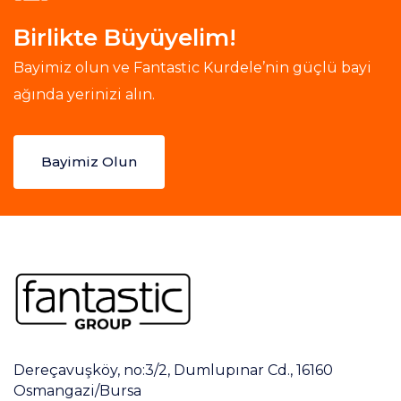
Birlikte Büyüyelim!
Bayimiz olun ve Fantastic Kurdele’nin güçlü bayi
ağında yerinizi alın.
Bayimiz Olun
Dereçavuşköy, no:3/2, Dumlupınar Cd., 16160
Osmangazi/Bursa