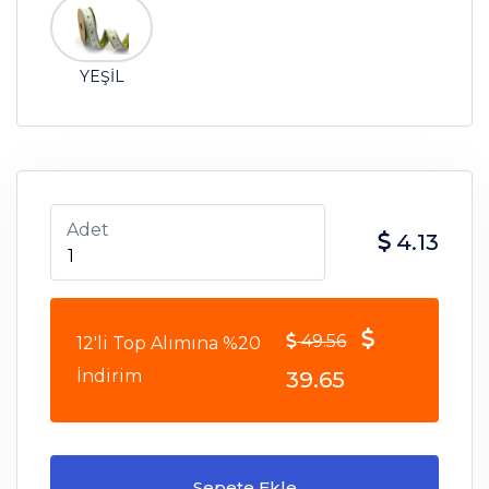
YEŞİL
Adet
4.13
49.56
12'li Top Alımına %20
İndirim
39.65
Sepete Ekle