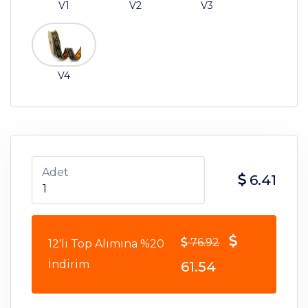
V1
V2
V3
V4
Adet
6.41
76.92
12'li Top Alımına %20
İndirim
61.54