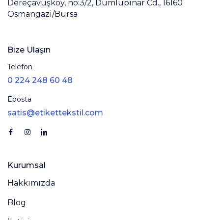
Dereçavuşköy, no:3/2, Dumlupınar Cd., 16160
Osmangazi/Bursa
Bize Ulaşın
Telefon
0 224 248 60 48
Eposta
satis@etikettekstil.com
Kurumsal
Hakkımızda
Blog