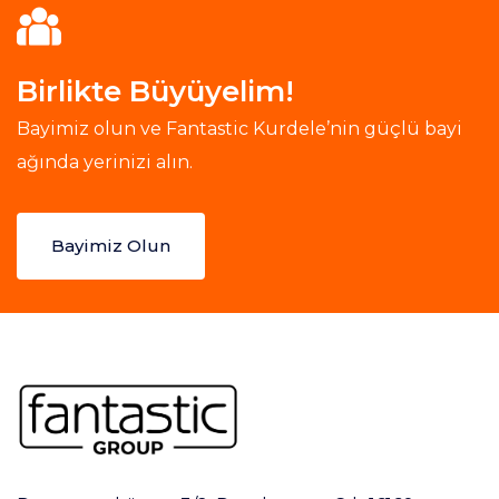
Birlikte Büyüyelim!
Bayimiz olun ve Fantastic Kurdele’nin güçlü bayi
ağında yerinizi alın.
Bayimiz Olun