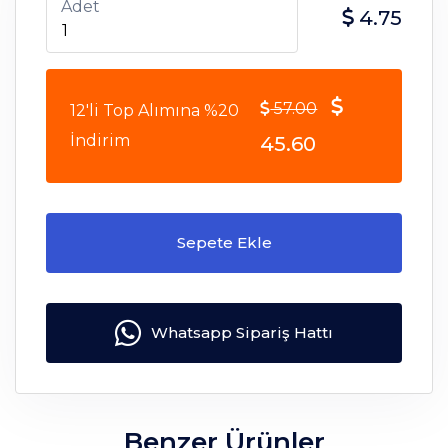
Adet
4.75
57.00
12'li Top Alımına %20
İndirim
45.60
Sepete Ekle
Whatsapp Sipariş Hattı
Benzer Ürünler