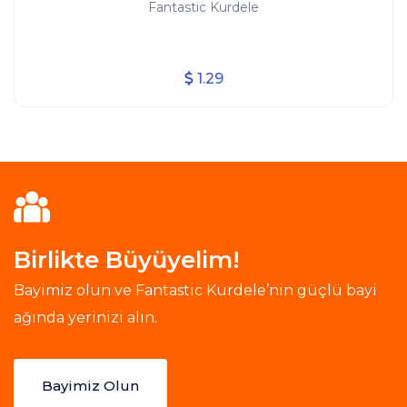
Fantastic Kurdele
1.29
Birlikte Büyüyelim!
Bayimiz olun ve Fantastic Kurdele’nin güçlü bayi
ağında yerinizi alın.
Bayimiz Olun