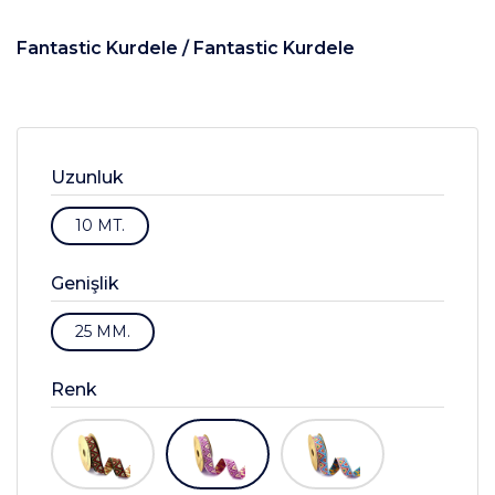
Fantastic Kurdele /
Fantastic Kurdele
Uzunluk
10 MT.
Genişlik
25 MM.
Renk