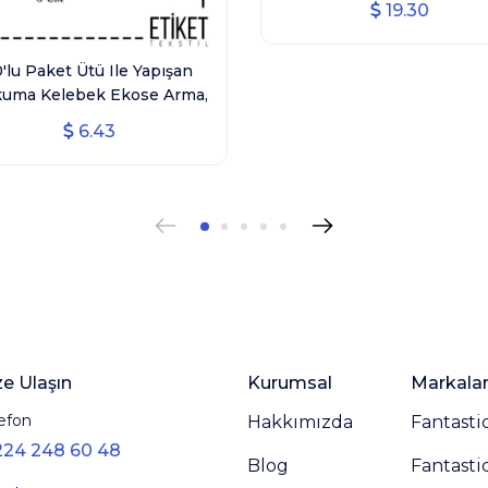
19.30
0'lu Paket Ütü Ile Yapışan
uma Kelebek Ekose Arma,
Ev Tekstili, Simli Desen
6.43
Kelebek
ze Ulaşın
Kurumsal
Markala
efon
Hakkımızda
Fantasti
224 248 60 48
Blog
Fantasti