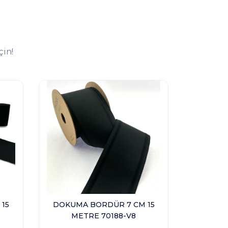
çin!
15
DOKUMA BORDÜR 7 CM 15
3032
METRE 70188-V8