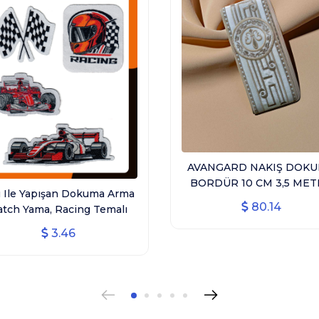
AVANGARD NAKIŞ DOK
BORDÜR 10 CM 3,5 MET
 Ile Yapışan Dokuma Arma
A1303-V1
80.14
atch Yama, Racing Temalı
tüyle Yapışan Arma Seti
3.46
Patch 4'lü