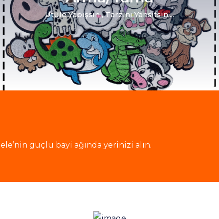
Ütüle Yapışsın , Tarzını Yansıtsın....
le’nin güçlü bayi ağında yerinizi alın.