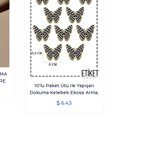
3032
UMA
RE
10'lu Paket Ütü Ile Yapışan
Dokuma Kelebek Ekose Arma,
Ev Tekstili, Simli Desen
6.43
Kelebek