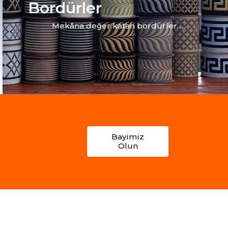
Bordürler
Mekâna değer katan bordürler......
Bayimiz
Olun