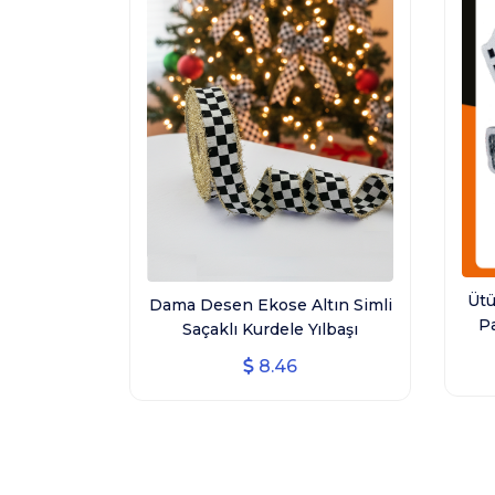
Ütü
Dama Desen Ekose Altın Simli
P
Saçaklı Kurdele Yılbaşı
Ü
Kurdelesi (3 CM GENİŞLİK - 10
8.46
MT UZUNLUK)