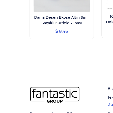
1
Dama Desen Ekose Altın Simli
Dok
Saçaklı Kurdele Yılbaşı
Kurdelesi (3 CM GENİŞLİK - 10
8.46
MT UZUNLUK)
Bi
Tel
0 