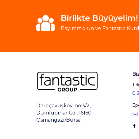
Birlikte Büyüyelim!
Bayimiz olun ve Fantastic Kurde
Bi
Tel
0 
Ep
Dereçavuşköy, no:3/2,
Dumlupınar Cd., 16160
sa
Osmangazi/Bursa