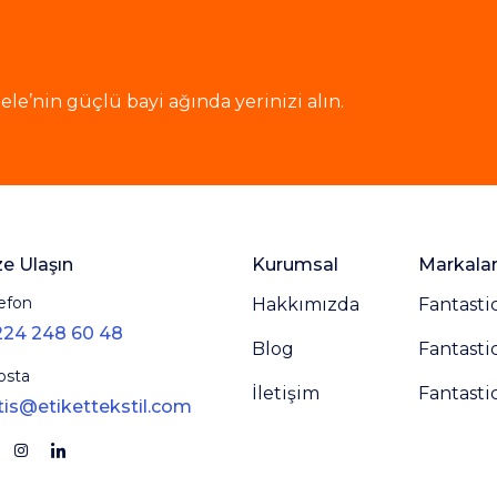
le’nin güçlü bayi ağında yerinizi alın.
ze Ulaşın
Kurumsal
Markala
efon
Hakkımızda
Fantasti
224 248 60 48
Blog
Fantasti
osta
İletişim
Fantasti
tis@etikettekstil.com