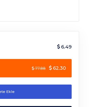
6.49
62.30
77.88
ete Ekle