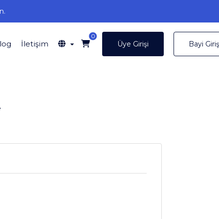
n.
0
log
İletişim
Üye Girişi
Bayi Giriş
e