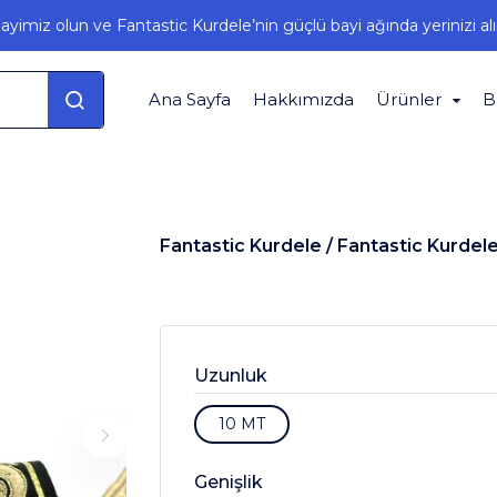
ayimiz olun ve Fantastic Kurdele’nin güçlü bayi ağında yerinizi alı
Ana Sayfa
Hakkımızda
Ürünler
B
Fantastic Kurdele /
Fantastic Kurdel
Uzunluk
10 MT
Genişlik