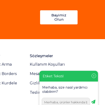
Bayimiz
Olun
r
Sözleşmeler
c Arma
Kullanım Koşulları
c Borders
Mesafeli Satış Sözleşmesi
Etiket Tekstil
X
c Kurdele
Gizlilik Politikası
Merhaba, size nasıl yardımcı
olabilirim?
Teslimat ve İade