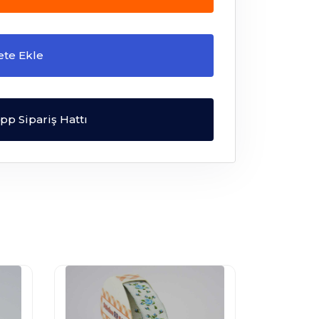
ete Ekle
p Sipariş Hattı