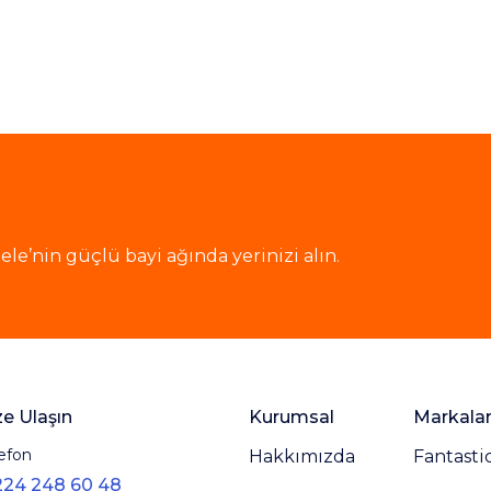
le’nin güçlü bayi ağında yerinizi alın.
ze Ulaşın
Kurumsal
Markala
efon
Hakkımızda
Fantasti
224 248 60 48