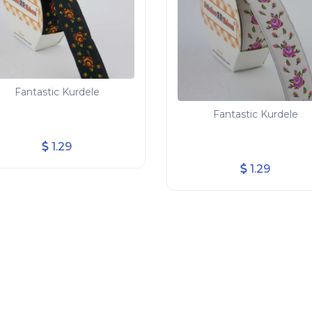
Fantastic Kurdele
Fantastic Kurdele
1.29
1.29