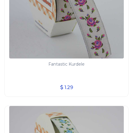
Fantastic Kurdele
1.29