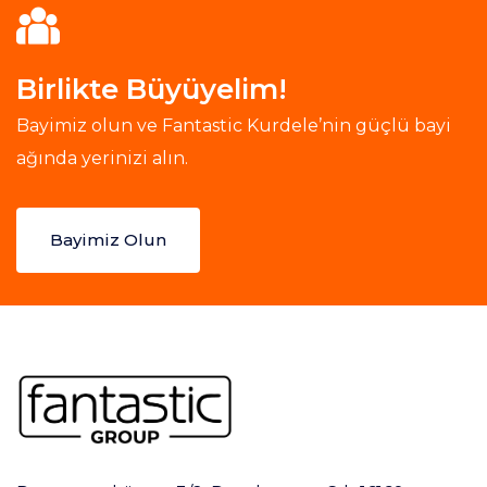
Birlikte Büyüyelim!
Bayimiz olun ve Fantastic Kurdele’nin güçlü bayi
ağında yerinizi alın.
Bayimiz Olun