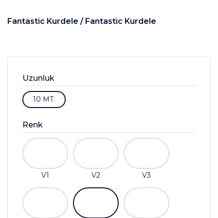
Fantastic Kurdele /
Fantastic Kurdele
Uzunluk
10 MT.
Renk
V1
V2
V3