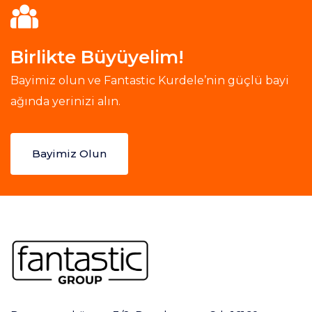
Birlikte Büyüyelim!
Bayimiz olun ve Fantastic Kurdele’nin güçlü bayi
ağında yerinizi alın.
Bayimiz Olun