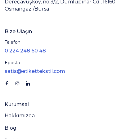
Dereçavuşköy, no:3/2, Dumlupınar Cd., 16160
Osmangazi/Bursa
Bize Ulaşın
Telefon
0 224 248 60 48
Eposta
satis@etikettekstil.com
Kurumsal
Hakkımızda
Blog