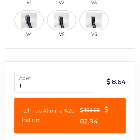
V1
V2
V3
V4
V5
V6
Adet
8.64
103.68
12'li Top Alımına %20
İndirim
82.94