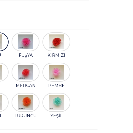
U
FUŞYA
KIRMIZI
İ
MERCAN
PEMBE
H
TURUNCU
YEŞİL