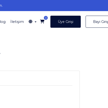
n.
0
log
İletişim
Üye Girişi
Bayi Giriş
e