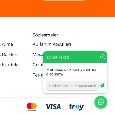
r
Sözleşmeler
c Arma
Kullanım Koşulları
c Borders
Mesafeli Satış Sözleşmesi
Etiket Tekstil
X
c Kurdele
Gizlilik Politikası
Merhaba, size nasıl yardımcı
olabilirim?
Teslimat ve İade