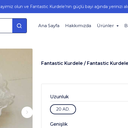
ayimiz olun ve Fantastic Kurdele’nin güçlü bayi ağında yerinizi alı
Ana Sayfa
Hakkımızda
Ürünler
B
Fantastic Kurdele /
Fantastic Kurdel
Uzunluk
20 AD.
Genişlik