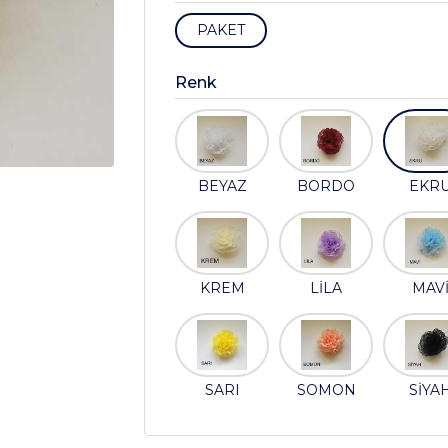
PAKET
Renk
BEYAZ
BORDO
EKR
KREM
LİLA
MAV
SARI
SOMON
SİYA