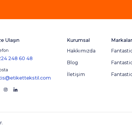
ze Ulaşın
Kurumsal
Markala
efon
Hakkımızda
Fantasti
224 248 60 48
Blog
Fantasti
osta
İletişim
Fantasti
tis@etikettekstil.com
r.