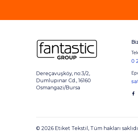
Bi
Tel
0 
Ep
Dereçavuşköy, no:3/2,
Dumlupınar Cd., 16160
sa
Osmangazi/Bursa
© 2026 Etiket Tekstil, Tüm hakları saklıdı