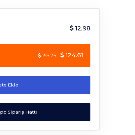
12.98
124.61
155.76
ete Ekle
p Sipariş Hattı