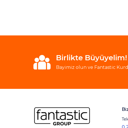
Birlikte Büyüyelim!
Bayimiz olun ve Fantastic Kurde
Bi
Tel
0 