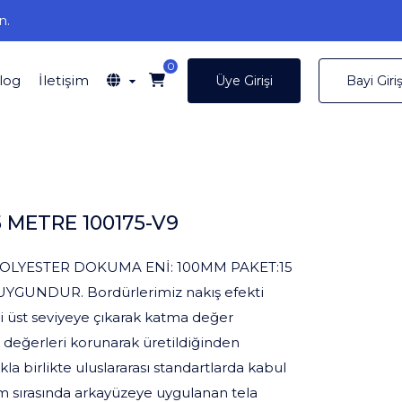
n.
0
log
İletişim
Üye Girişi
Bayi Giriş
 METRE 100175-V9
OLYESTER DOKUMA ENİ: 100MM PAKET:15
UYGUNDUR. Bordürlerimiz nakış efekti
i üst seviyeye çıkarak katma değer
ık değerleri korunarak üretildiğinden
birlikte uluslararası standartlarda kabul
im sırasında arkayüzeye uygulanan tela