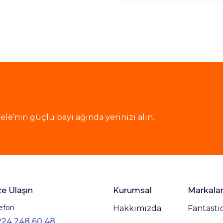
le’nin güçlü bayi ağında yerinizi alın.
ze Ulaşın
Kurumsal
Markala
efon
Hakkımızda
Fantasti
224 248 60 48