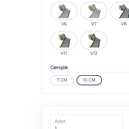
V6
V7
V8
V11
V12
Genişlik
7 CM
10 CM
Adet