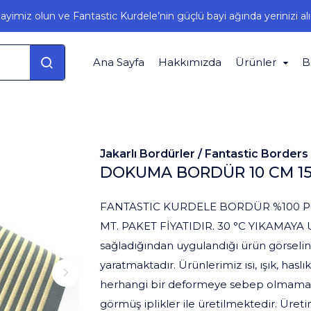
ayimiz olun ve Fantastic Kurdele’nin güçlü bayi ağında yerinizi alı
Ana Sayfa
Hakkımızda
Ürünler
B
Jakarlı Bordürler /
Fantastic Borders
DOKUMA BORDÜR 10 CM 15
FANTASTIC KURDELE BORDÜR %100 P
MT. PAKET FİYATIDIR. 30 °C YIKAMAYA 
sağladığından uygulandığı ürün görselin
yaratmaktadır. Ürünlerimiz ısı, ışık, hasl
herhangi bir deformeye sebep olmamakla 
görmüş iplikler ile üretilmektedir. Üret