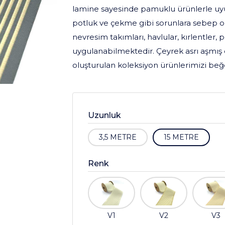
lamine sayesinde pamuklu ürünlerle uy
potluk ve çekme gibi sorunlara sebep ol
nevresim takımları, havlular, kırlentler, 
uygulanabilmektedir. Çeyrek asrı aşmış 
oluşturulan koleksiyon ürünlerimizi beğe
Uzunluk
3,5 METRE
15 METRE
Renk
V1
V2
V3