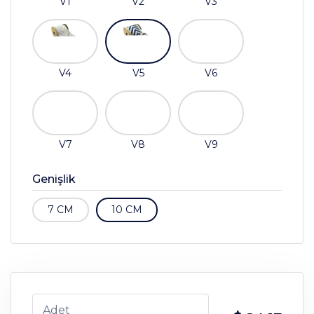
V1
V2
V3
V4
V5
V6
V7
V8
V9
Genişlik
7 CM
10 CM
Adet