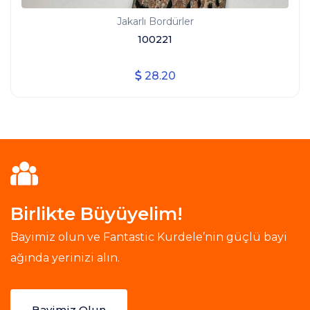
Jakarlı Bordürler
100221
28.20
Birlikte Büyüyelim!
Bayimiz olun ve Fantastic Kurdele’nin güçlü bayi
ağında yerinizi alın.
Bayimiz Olun