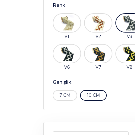
Renk
V1
V2
V3
V6
V7
V8
Genişlik
7 CM
10 CM