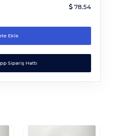
78.54
ete Ekle
p Sipariş Hattı