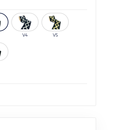
V4
V5