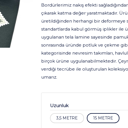
Bordürlerimiz nakış efekti sağladığından
çıkarak katma değer yaratmaktadır. Ürünle
üretildiğinden herhangi bir deformeye s
standartlarda kabul görmüş iplikler ile 
uygulanan tela lamine sayesinde pamuk
sonrasında üründe potluk ve çekme gibi
kategorisinde nevresim takımları, havlular
birçok ürüne uygulanabilmektedir. Çeyr
verdiği tecrübe ile oluşturulan koleksiy
umarız.
Uzunluk
3,5 METRE
15 METRE