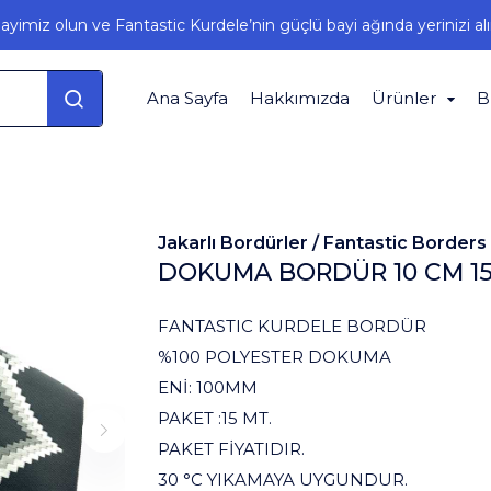
ayimiz olun ve Fantastic Kurdele’nin güçlü bayi ağında yerinizi alı
Ana Sayfa
Hakkımızda
Ürünler
B
Jakarlı Bordürler /
Fantastic Borders
DOKUMA BORDÜR 10 CM 15
FANTASTIC KURDELE BORDÜR
%100 POLYESTER DOKUMA
ENİ: 100MM
PAKET :15 MT.
PAKET FİYATIDIR.
30 °C YIKAMAYA UYGUNDUR.