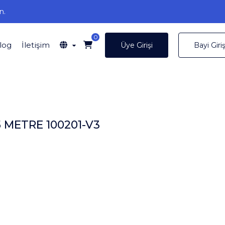
n.
0
log
İletişim
Üye Girişi
Bayi Giriş
 METRE 100201-V3