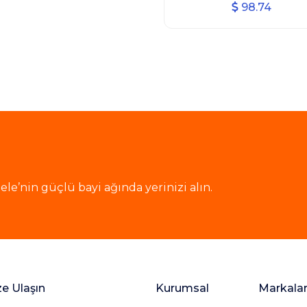
98.74
le’nin güçlü bayi ağında yerinizi alın.
ze Ulaşın
Kurumsal
Markala