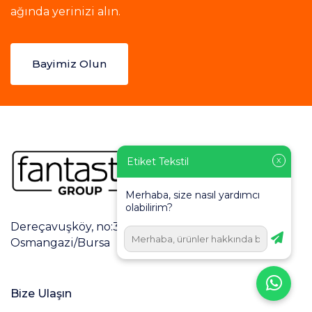
ağında yerinizi alın.
Bayimiz Olun
Etiket Tekstil
X
Merhaba, size nasıl yardımcı
olabilirim?
Dereçavuşköy, no:3/2, Dumlupınar Cd., 16160
Osmangazi/Bursa
Bize Ulaşın