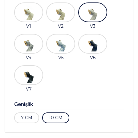
V1
V2
V3
V4
V5
V6
V7
Genişlik
7 CM
10 CM