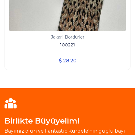
Jakarlı Bordürler
100221
28.20
Birlikte Büyüyelim!
Bayimiz olun ve Fantastic Kurdele’nin güçlü bayi