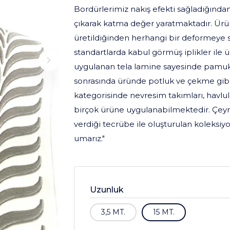
Bordürlerimiz nakış efekti sağladığından
çıkarak katma değer yaratmaktadır. Ürünle
üretildiğinden herhangi bir deformeye s
standartlarda kabul görmüş iplikler ile 
uygulanan tela lamine sayesinde pamuk
sonrasında üründe potluk ve çekme gibi
kategorisinde nevresim takımları, havlular
birçok ürüne uygulanabilmektedir. Çeyr
verdiği tecrübe ile oluşturulan koleksiy
umarız."
Uzunluk
3,5 MT.
15 MT.