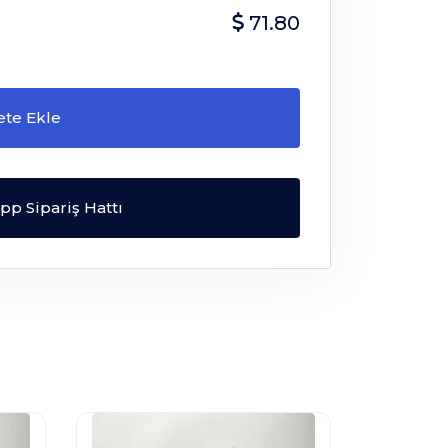
71.80
ete Ekle
p Sipariş Hattı