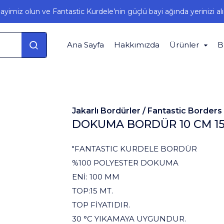
ayimiz olun ve Fantastic Kurdele’nin güçlü bayi ağında yerinizi alı
Ana Sayfa
Hakkımızda
Ürünler
B
Jakarlı Bordürler /
Fantastic Borders
DOKUMA BORDÜR 10 CM 15
"FANTASTIC KURDELE BORDÜR
%100 POLYESTER DOKUMA
ENİ: 100 MM
TOP:15 MT.
TOP FİYATIDIR.
30 °C YIKAMAYA UYGUNDUR.