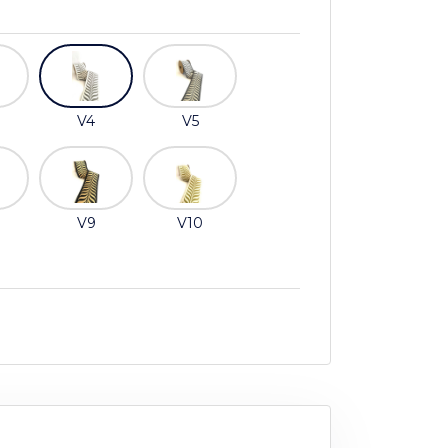
V4
V5
V9
V10