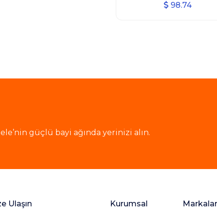
98.74
le’nin güçlü bayi ağında yerinizi alın.
ze Ulaşın
Kurumsal
Markala