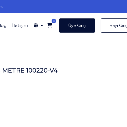
n.
0
log
İletişim
Üye Girişi
Bayi Giriş
 METRE 100220-V4