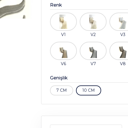
Renk
V1
V2
V3
V6
V7
V8
Genişlik
7 CM
10 CM