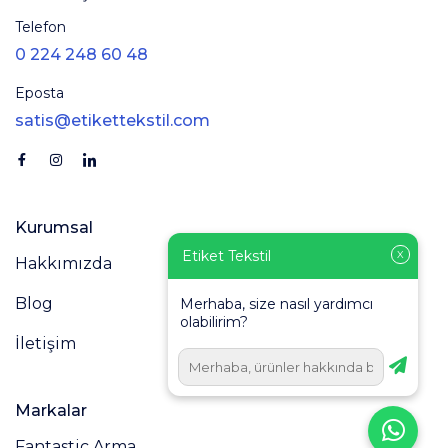
Telefon
0 224 248 60 48
Eposta
satis@etikettekstil.com
Kurumsal
Etiket Tekstil
X
Hakkımızda
Blog
Merhaba, size nasıl yardımcı
olabilirim?
İletişim
Markalar
Fantastic Arma