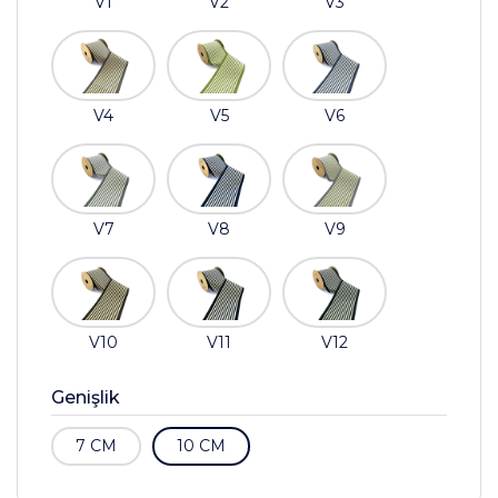
V1
V2
V3
V4
V5
V6
V7
V8
V9
V10
V11
V12
Genişlik
7 CM
10 CM