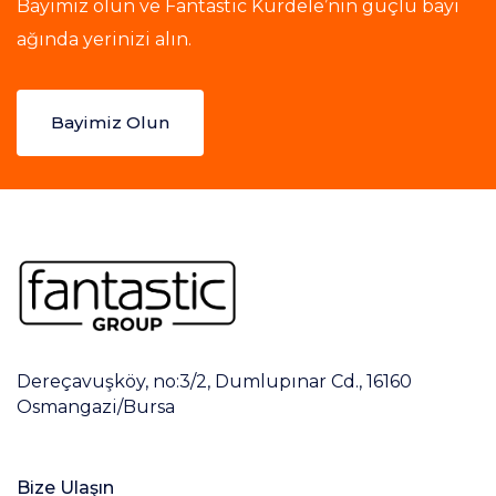
Bayimiz olun ve Fantastic Kurdele’nin güçlü bayi
ağında yerinizi alın.
Bayimiz Olun
Dereçavuşköy, no:3/2, Dumlupınar Cd., 16160
Osmangazi/Bursa
Bize Ulaşın