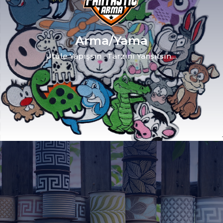
Arma/Yama
Ütüle Yapışsın , Tarzını Yansıtsın....