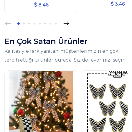
Ütüyle Yapışan Arm
Kurdelesi (3 CM GENİŞLİK - 10
3.46
8.46
Patch 4'lü
MT UZUNLUK)
En Çok Satan Ürünler
Kalitesiyle fark yaratan, müşterilerimizin en çok
tercih ettiği ürünler burada. Siz de favorinizi seçin!