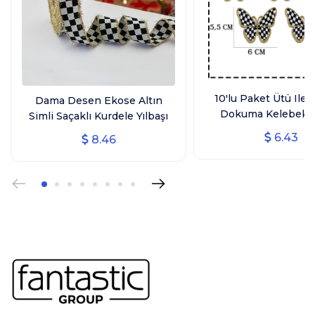
10'lu Paket Ütü Ile 
Dama Desen Ekose Altın
Dokuma Kelebek 
Simli Saçaklı Kurdele Yılbaşı
Arma, Ev Tekstili, Si
Kurdelesi (3 CM GENİŞLİK - 10
6.43
8.46
Kelebek
MT UZUNLUK)