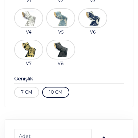
V1
V2
V3
V4
V5
V6
V7
V8
Genişlik
7 CM
10 CM
Adet