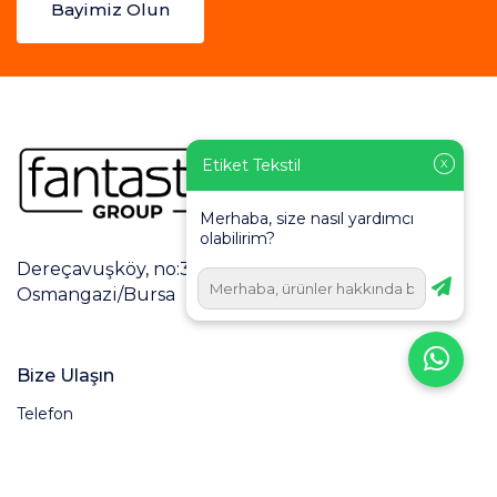
Bayimiz Olun
Etiket Tekstil
X
Merhaba, size nasıl yardımcı
olabilirim?
Dereçavuşköy, no:3/2, Dumlupınar Cd., 16160
Osmangazi/Bursa
Bize Ulaşın
Telefon
0 224 248 60 48
Eposta