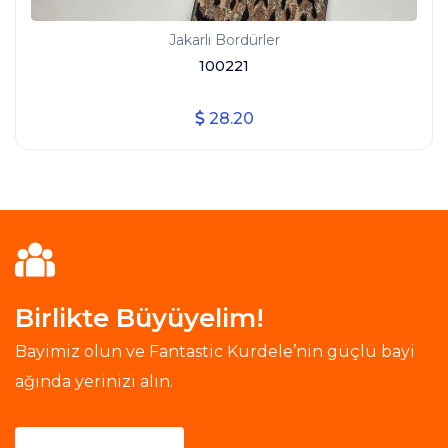
Jakarlı Bordürler
100221
28.20
Birlikte Büyüyelim!
Bayimiz olun ve Fantastic Kurdele’nin güçlü bayi
ağında yerinizi alın.