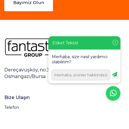
Bayimiz Olun
Etiket Tekstil
X
Merhaba, size nasıl yardımcı
olabilirim?
Dereçavuşköy, no:3/2, Dumlupınar Cd., 16160
Osmangazi/Bursa
Bize Ulaşın
Telefon
0 224 248 60 48
Eposta