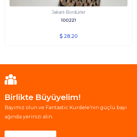
Jakarlı Bordürler
100221
28.20
Birlikte Büyüyelim!
Bayimiz olun ve Fantastic Kurdele’nin güçlü bayi
ağında yerinizi alın.