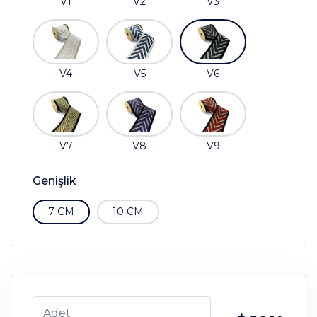
V1
V2
V3
V4
V5
V6
V7
V8
V9
Genişlik
7 CM
10 CM
Adet