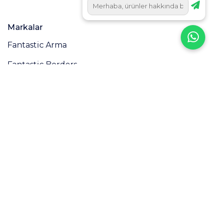
Markalar
Fantastic Arma
Fantastic Borders
Fantastic Kurdele
Sözleşmeler
Kullanım Koşulları
Mesafeli Satış Sözleşmesi
Gizlilik Politikası
Teslimat ve İade