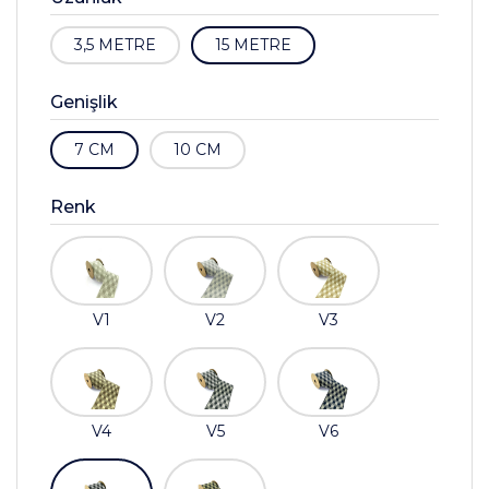
3,5 METRE
15 METRE
Genişlik
7 CM
10 CM
Renk
V1
V2
V3
V4
V5
V6