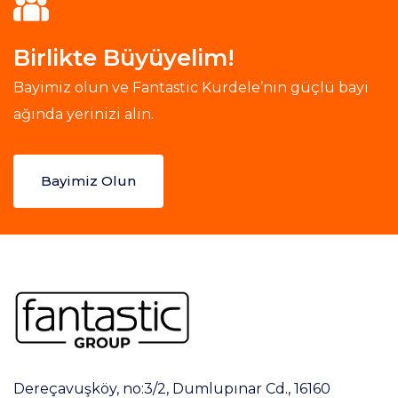
Birlikte Büyüyelim!
Bayimiz olun ve Fantastic Kurdele’nin güçlü bayi
ağında yerinizi alın.
Bayimiz Olun
Dereçavuşköy, no:3/2, Dumlupınar Cd., 16160