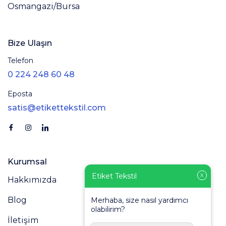
Osmangazi/Bursa
Bize Ulaşın
Telefon
0 224 248 60 48
Eposta
satis@etikettekstil.com
Kurumsal
Etiket Tekstil
X
Hakkımızda
Blog
Merhaba, size nasıl yardımcı
olabilirim?
İletişim