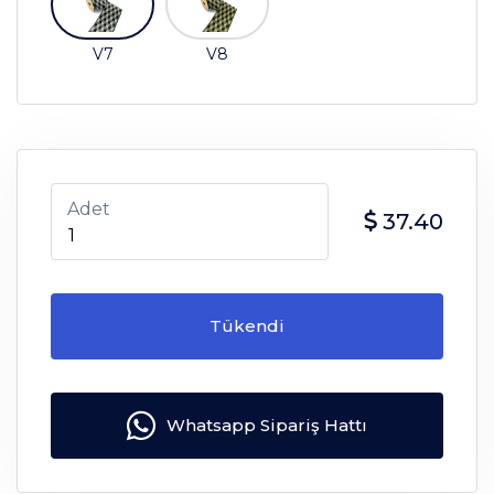
V7
V8
Adet
37.40
Tükendi
Whatsapp Sipariş Hattı