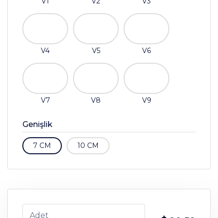
V1
V2
V3
V4
V5
V6
V7
V8
V9
Genişlik
7 CM
10 CM
Adet