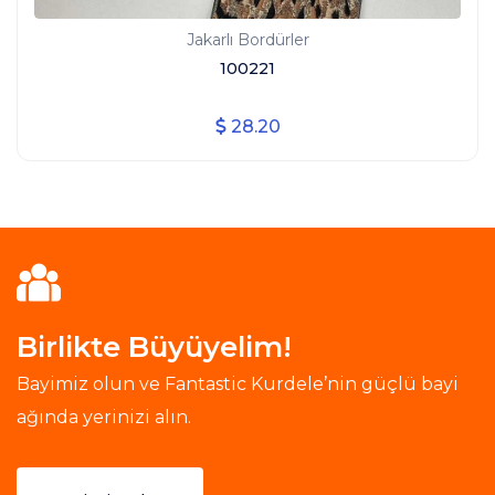
Jakarlı Bordürler
100221
28.20
Birlikte Büyüyelim!
Bayimiz olun ve Fantastic Kurdele’nin güçlü bayi
ağında yerinizi alın.