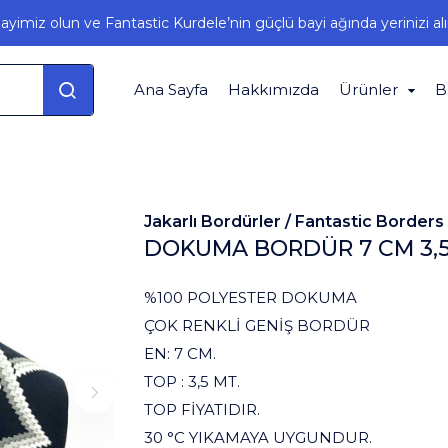
ayimiz olun ve Fantastic Kurdele’nin güçlü bayi ağında yerinizi alı
Ana Sayfa
Hakkımızda
Ürünler
B
Jakarlı Bordürler /
Fantastic Borders
DOKUMA BORDÜR 7 CM 3,5
%100 POLYESTER DOKUMA
ÇOK RENKLİ GENİŞ BORDÜR
EN: 7 CM.
TOP : 3,5 MT.
TOP FİYATIDIR.
30 °C YIKAMAYA UYGUNDUR.