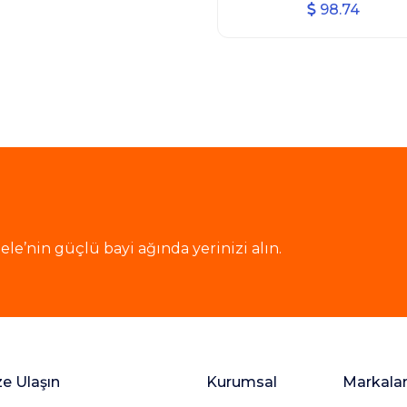
98.74
le’nin güçlü bayi ağında yerinizi alın.
ze Ulaşın
Kurumsal
Markala