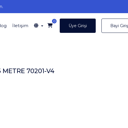
n.
0
log
İletişim
Üye Girişi
Bayi Giriş
 METRE 70201-V4