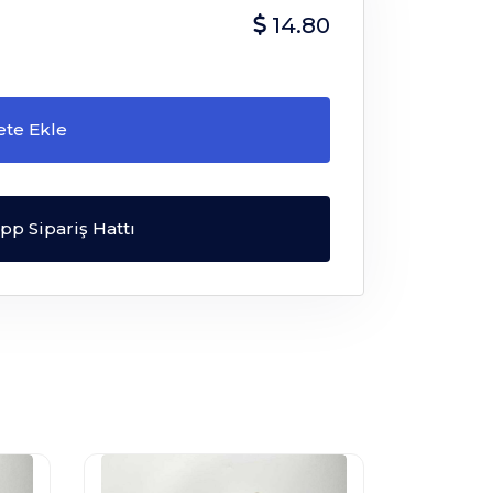
14.80
ete Ekle
p Sipariş Hattı