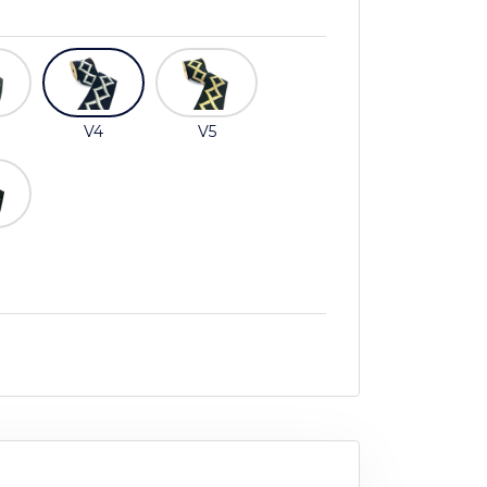
V4
V5