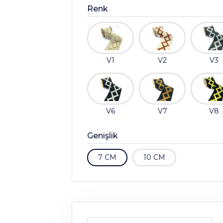
Renk
V1
V2
V3
V6
V7
V8
Genişlik
7 CM
10 CM