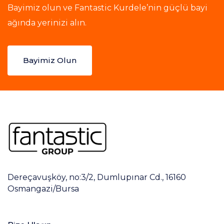
Bayimiz olun ve Fantastic Kurdele’nin güçlü bayi
ağında yerinizi alın.
Bayimiz Olun
Dereçavuşköy, no:3/2, Dumlupınar Cd., 16160
Osmangazi/Bursa