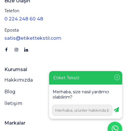
Bize Ulaşın
Telefon
0 224 248 60 48
Eposta
satis@etikettekstil.com
Kurumsal
Etiket Tekstil
X
Hakkımızda
Blog
Merhaba, size nasıl yardımcı
olabilirim?
İletişim
Markalar