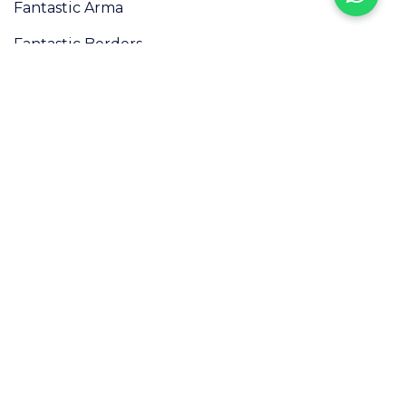
Fantastic Arma
Fantastic Borders
Fantastic Kurdele
Sözleşmeler
Kullanım Koşulları
Mesafeli Satış Sözleşmesi
Gizlilik Politikası
Teslimat ve İade
© 2026 Etiket Tekstil, Tüm hakları saklıdır.