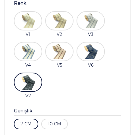
Renk
V1
V2
V3
V4
V5
V6
V7
Genişlik
7 CM
10 CM