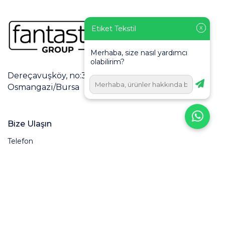
Etiket Tekstil
X
Merhaba, size nasıl yardımcı
olabilirim?
Dereçavuşköy, no:3/2, Dumlupınar Cd., 16160
Osmangazi/Bursa
Bize Ulaşın
Telefon
0 224 248 60 48
Eposta
satis@etikettekstil.com