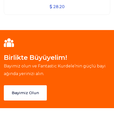
28.20
Birlikte Büyüyelim!
Bayimiz olun ve Fantastic Kurdele’nin güçlü bayi
ağında yerinizi alın.
Bayimiz Olun