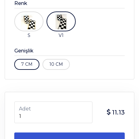
Renk
S
V1
Genişlik
7 CM
10 CM
Adet
11.13