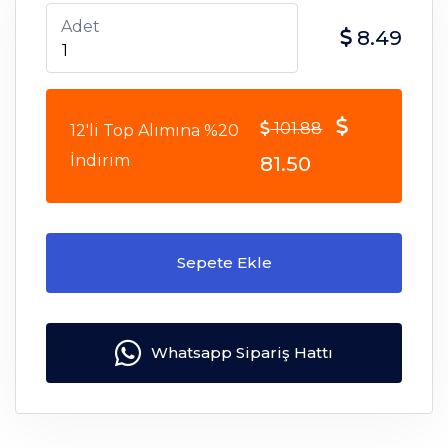
Adet
8.49
101.88
12'li Top Alımına %20
İndirim
81.50
Sepete Ekle
Whatsapp Sipariş Hattı