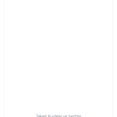
Jakarlı Kurdele ve Şeritler