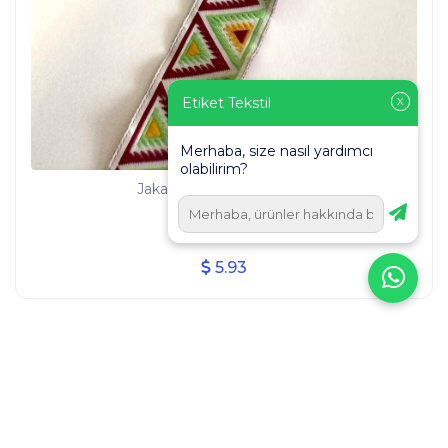
Etiket Tekstil
X
Merhaba, size nasıl yardımcı
olabilirim?
Jakarlı Kurdele ve Şeritler
5.93