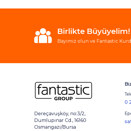
Birlikte Büyüyelim!
Bayimiz olun ve Fantastic Kurde
Bi
Tel
0 
Ep
Dereçavuşköy, no:3/2,
Dumlupınar Cd., 16160
sa
Osmangazi/Bursa