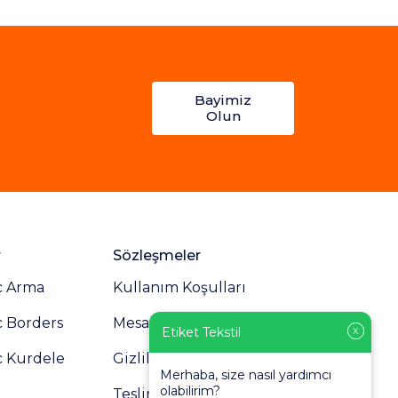
Bayimiz
Olun
r
Sözleşmeler
c Arma
Kullanım Koşulları
c Borders
Mesafeli Satış Sözleşmesi
Etiket Tekstil
X
c Kurdele
Gizlilik Politikası
Merhaba, size nasıl yardımcı
olabilirim?
Teslimat ve İade