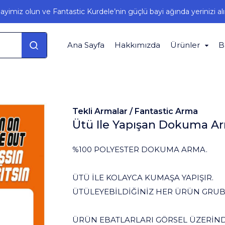
ayimiz olun ve Fantastic Kurdele’nin güçlü bayi ağında yerinizi alı
Ana Sayfa
Hakkımızda
Ürünler
B
Tekli Armalar /
Fantastic Arma
Ütü Ile Yapışan Dokuma Ar
%100 POLYESTER DOKUMA ARMA.
ÜTÜ İLE KOLAYCA KUMAŞA YAPIŞIR.
ÜTÜLEYEBİLDİĞİNİZ HER ÜRÜN GRU
ÜRÜN EBATLARLARI GÖRSEL ÜZERİNDE