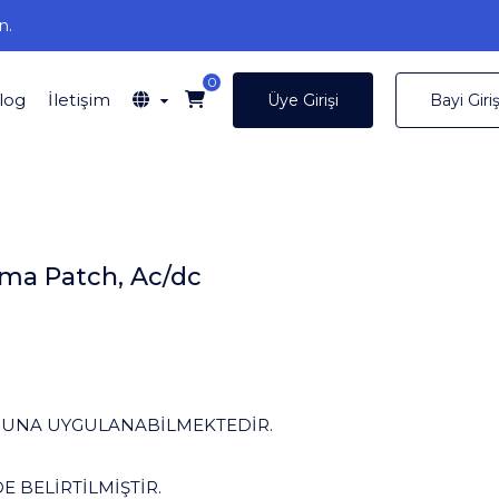
n.
0
log
İletişim
Üye Girişi
Bayi Giriş
ma Patch, Ac/dc
BUNA UYGULANABİLMEKTEDİR.
 BELİRTİLMİŞTİR.