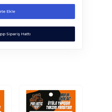
ete Ekle
p Sipariş Hattı