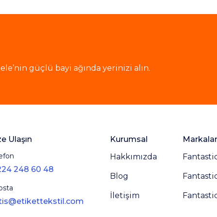
le’nin güçlü bayi ağında yerinizi alın.
ze Ulaşın
Kurumsal
Markala
efon
Hakkımızda
Fantasti
224 248 60 48
Blog
Fantasti
osta
İletişim
Fantasti
tis@etikettekstil.com