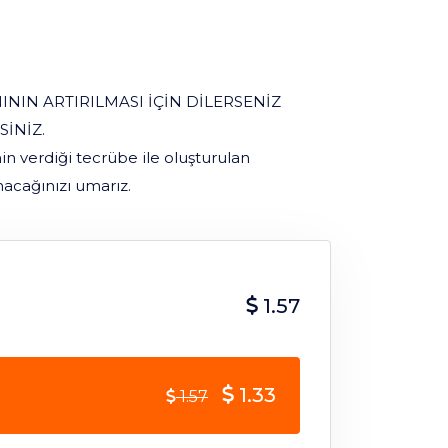
IN ARTIRILMASI İÇİN DİLERSENİZ
İNİZ.
n verdiği tecrübe ile oluşturulan
nacağınızı umarız.
1.57
1.33
1.57