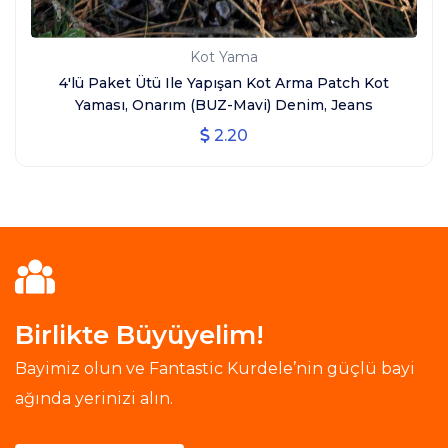
Kot Yama
4'lü Paket Ütü Ile Yapışan Kot Arma Patch Kot
Yaması, Onarım (BUZ-Mavi) Denim, Jeans
2.20
Birlikte Büyüyelim!
Bayimiz olun ve Fantastic Kurdele’nin güçlü bayi
ağında yerinizi alın.