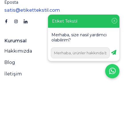
Eposta
satis@etikettekstil.com
Etiket Tekstil
X
Merhaba, size nasıl yardımcı
olabilirim?
Kurumsal
Hakkımızda
Blog
İletişim
Markalar
Fantastic Arma
Fantastic Borders
Fantastic Kurdele