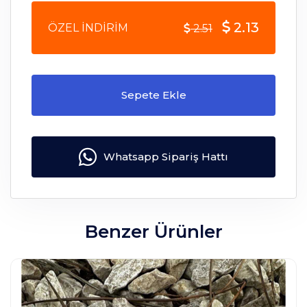
2.13
ÖZEL İNDİRİM
2.51
Sepete Ekle
Whatsapp Sipariş Hattı
Benzer Ürünler