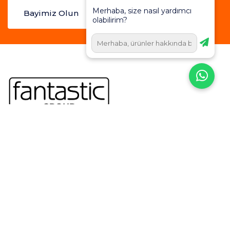
Merhaba, size nasıl yardımcı
Bayimiz Olun
olabilirim?
Dereçavuşköy, no:3/2, Dumlupınar Cd., 16160
Osmangazi/Bursa
Bize Ulaşın
Telefon
0 224 248 60 48