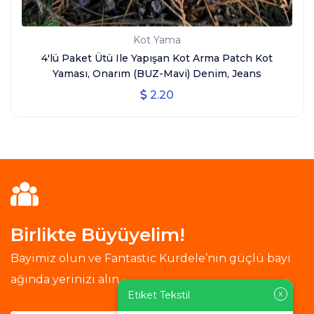
Kot Yama
4'lü Paket Ütü Ile Yapışan Kot Arma Patch Kot
Yaması, Onarım (BUZ-Mavi) Denim, Jeans
2.20
Birlikte Büyüyelim!
Bayimiz olun ve Fantastic Kurdele’nin güçlü bayi
ağında yerinizi alın.
Etiket Tekstil
X