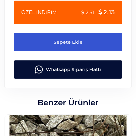
2.13
ÖZEL İNDİRİM
2.51
Sepete Ekle
Whatsapp Sipariş Hattı
Benzer Ürünler