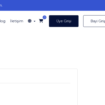
n.
0
log
İletişim
Üye Girişi
Bayi Giriş