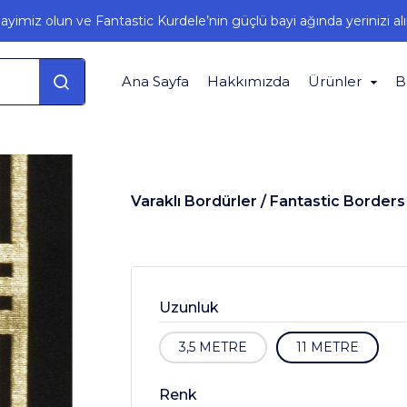
ayimiz olun ve Fantastic Kurdele’nin güçlü bayi ağında yerinizi alı
Ana Sayfa
Hakkımızda
Ürünler
B
Varaklı Bordürler /
Fantastic Borders
Uzunluk
3,5 METRE
11 METRE
Renk