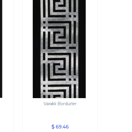
Varaklı Bordürler
69.46