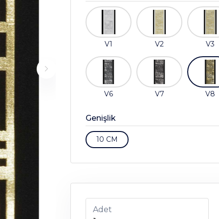
V1
V2
V3
V6
V7
V8
Genişlik
10 CM
Adet