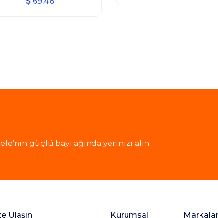
69.46
le’nin güçlü bayi ağında yerinizi alın.
ze Ulaşın
Kurumsal
Markala