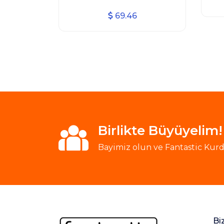
69.46
Birlikte Büyüyelim!
Bayimiz olun ve Fantastic Kurde
Bi