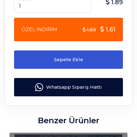
1.89
1.61
ÖZEL İNDİRİM
1.89
Sepete Ekle
Whatsapp Sipariş Hattı
Benzer Ürünler