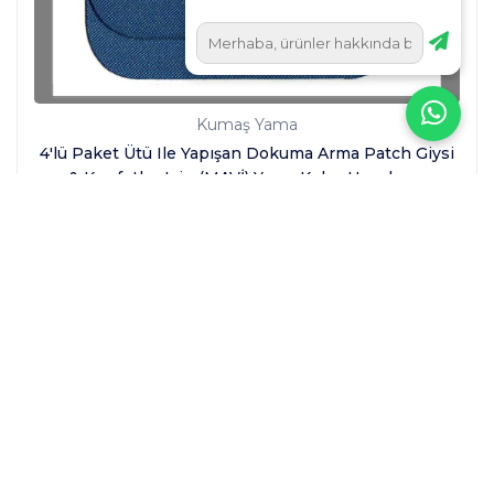
Kumaş Yama
4'lü Paket Ütü Ile Yapışan Dokuma Arma Patch Giysi
& Kıyafetler Için (MAVİ) Yama Kolay Uygulama
1.89
Birlikte Büyüyelim!
Bayimiz olun ve Fantastic Kurdele’nin güçlü bayi